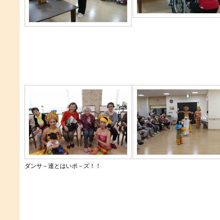
ダンサ－達とはいポ－ズ！！